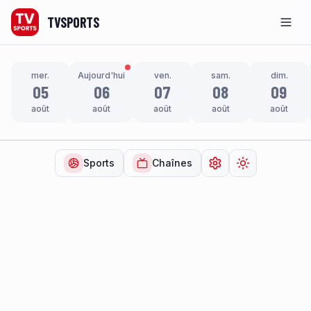
TVSPORTS
Men
mer.
Aujourd'hui
ven.
sam.
dim.
05
06
07
08
09
août
août
août
août
août
Sports
Chaînes
Ouvrir les paramètr
Changer de t