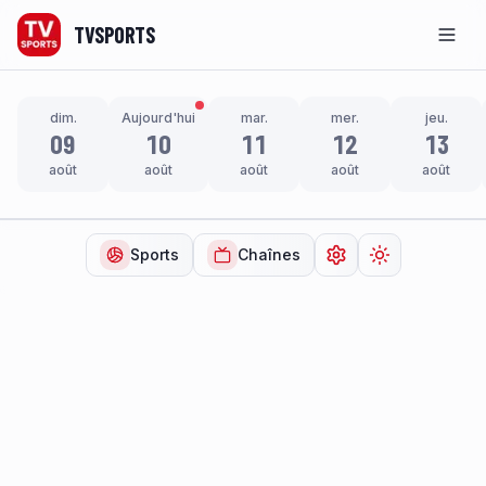
TVSPORTS
Men
dim.
Aujourd'hui
mar.
mer.
jeu.
09
10
11
12
13
août
août
août
août
août
Sports
Chaînes
Ouvrir les paramètr
Changer de t