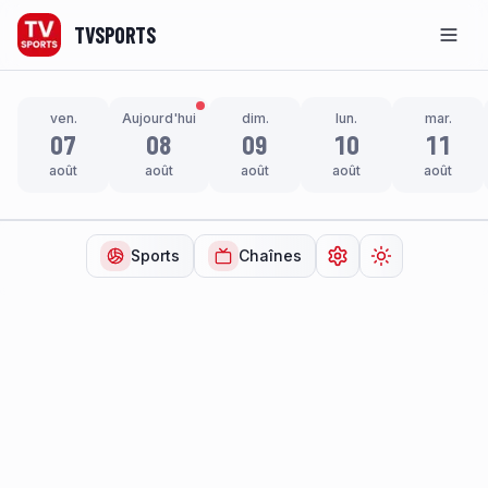
TVSPORTS
Men
ven.
Aujourd'hui
dim.
lun.
mar.
07
08
09
10
11
août
août
août
août
août
Sports
Chaînes
Ouvrir les paramètr
Changer de t