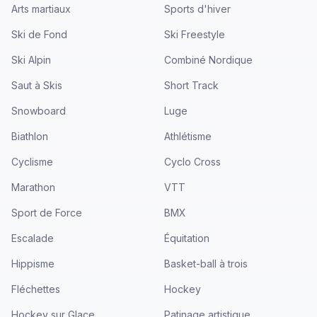
Arts martiaux
Sports d'hiver
Ski de Fond
Ski Freestyle
Ski Alpin
Combiné Nordique
Saut à Skis
Short Track
Snowboard
Luge
Biathlon
Athlétisme
Cyclisme
Cyclo Cross
Marathon
VTT
Sport de Force
BMX
Escalade
Équitation
Hippisme
Basket-ball à trois
Fléchettes
Hockey
Hockey sur Glace
Patinage artistique