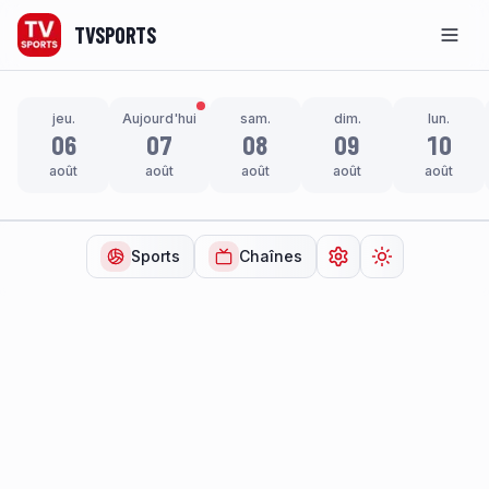
TVSPORTS
Men
jeu.
Aujourd'hui
sam.
dim.
lun.
06
07
08
09
10
août
août
août
août
août
Sports
Chaînes
Ouvrir les paramètr
Changer de t