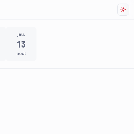
Chan
jeu.
13
août
res
thème