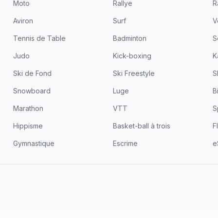
Moto
Rallye
R
Aviron
Surf
V
Tennis de Table
Badminton
S
Judo
Kick-boxing
K
Ski de Fond
Ski Freestyle
S
Snowboard
Luge
B
Marathon
VTT
S
Hippisme
Basket-ball à trois
F
Gymnastique
Escrime
e