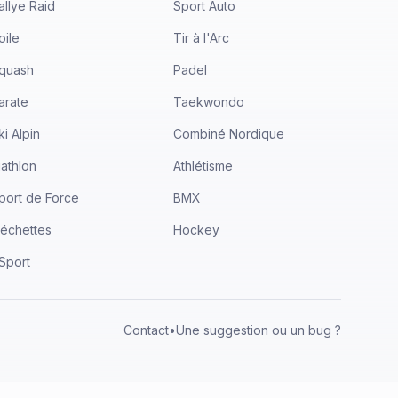
allye Raid
Sport Auto
oile
Tir à l'Arc
quash
Padel
arate
Taekwondo
ki Alpin
Combiné Nordique
iathlon
Athlétisme
port de Force
BMX
léchettes
Hockey
Sport
Contact
•
Une suggestion ou un bug ?