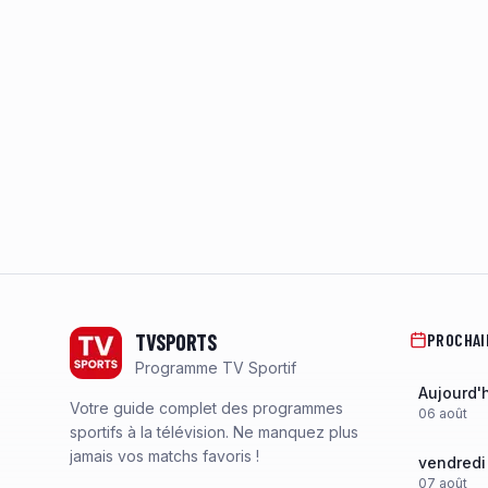
Footer
TVSPORTS
PROCHAI
Programme TV Sportif
Aujourd'
Votre guide complet des programmes
06
août
sportifs à la télévision. Ne manquez plus
jamais vos matchs favoris !
vendredi
07
août