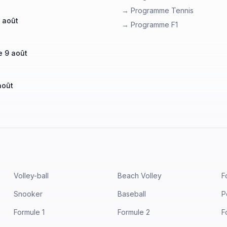
→ Programme Tennis
 août
→ Programme F1
 9 août
août
Volley-ball
Beach Volley
F
Snooker
Baseball
P
Formule 1
Formule 2
F