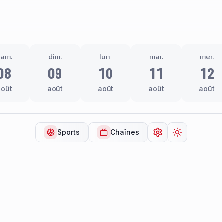
sam.
dim.
lun.
mar.
mer.
08
09
10
11
12
août
août
août
août
août
Sports
Chaînes
Ouvrir les paramèt
Changer de 