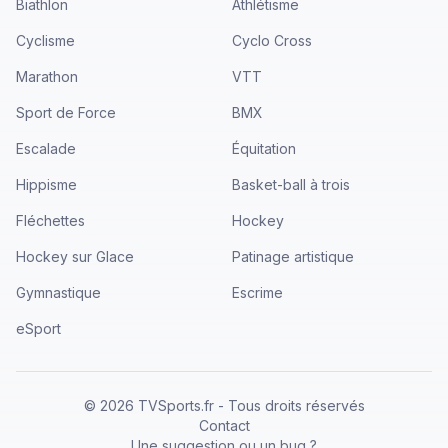
Biathlon
Athlétisme
Cyclisme
Cyclo Cross
Marathon
VTT
Sport de Force
BMX
Escalade
Équitation
Hippisme
Basket-ball à trois
Fléchettes
Hockey
Hockey sur Glace
Patinage artistique
Gymnastique
Escrime
eSport
©
2026
TVSports.fr - Tous droits réservés
Contact
Une suggestion ou un bug ?