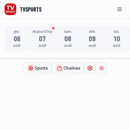
TVSPORTS
Men
jeu.
Aujourd'hui
sam.
dim.
lun.
06
07
08
09
10
août
août
août
août
août
Sports
Chaînes
Ouvrir les paramètr
Changer de t