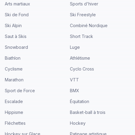
Arts martiaux
Sports d'hiver
Ski de Fond
Ski Freestyle
Ski Alpin
Combiné Nordique
Saut à Skis
Short Track
Snowboard
Luge
Biathlon
Athlétisme
Cyclisme
Cyclo Cross
Marathon
VTT
Sport de Force
BMX
Escalade
Équitation
Hippisme
Basket-ball à trois
Fléchettes
Hockey
Hockey sur Glace
Patinage artistique