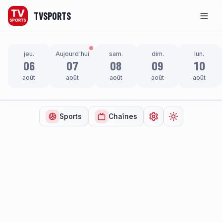
TVSPORTS
Men
jeu.
Aujourd'hui
sam.
dim.
lun.
06
07
08
09
10
août
août
août
août
août
Sports
Chaînes
Ouvrir les paramètr
Changer de t