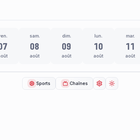
ven.
sam.
dim.
lun.
mar.
07
08
09
10
11
août
août
août
août
août
Sports
Chaînes
Ouvrir les paramèt
Changer de 