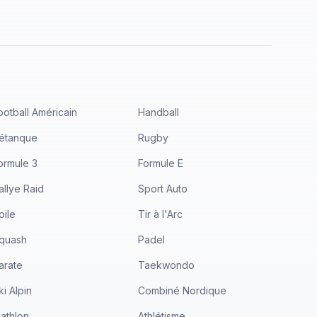
ootball Américain
Handball
étanque
Rugby
ormule 3
Formule E
allye Raid
Sport Auto
oile
Tir à l'Arc
quash
Padel
arate
Taekwondo
ki Alpin
Combiné Nordique
iathlon
Athlétisme