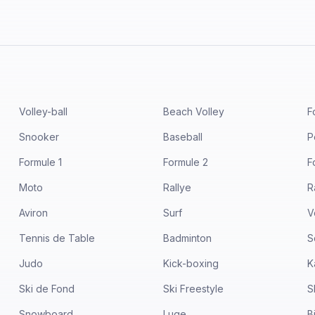
Volley-ball
Beach Volley
F
Snooker
Baseball
P
Formule 1
Formule 2
F
Moto
Rallye
R
Aviron
Surf
V
Tennis de Table
Badminton
S
Judo
Kick-boxing
K
Ski de Fond
Ski Freestyle
S
Snowboard
Luge
B