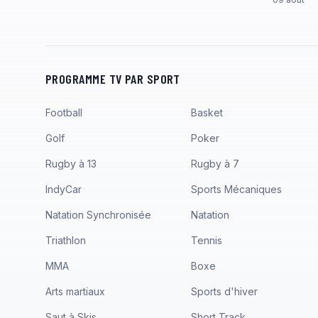
PROGRAMME TV PAR SPORT
Football
Basket
Golf
Poker
Rugby à 13
Rugby à 7
IndyCar
Sports Mécaniques
Natation Synchronisée
Natation
Triathlon
Tennis
MMA
Boxe
Arts martiaux
Sports d'hiver
Saut à Skis
Short Track