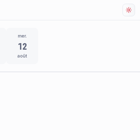
Chan
mer.
12
août
res
thème