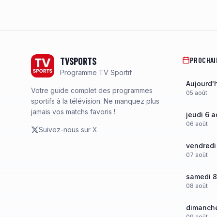
Footer
TVSPORTS
PROCHAI
Programme TV Sportif
Aujourd'
Votre guide complet des programmes
05
août
sportifs à la télévision. Ne manquez plus
jamais vos matchs favoris !
jeudi 6 a
06
août
Suivez-nous sur X
vendredi
07
août
samedi 8
08
août
dimanche
09
août