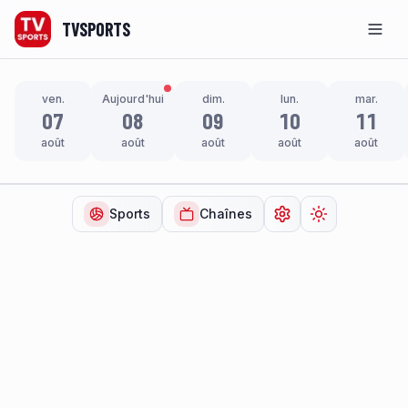
TVSPORTS
Men
ven.
Aujourd'hui
dim.
lun.
mar.
07
08
09
10
11
août
août
août
août
août
Sports
Chaînes
Ouvrir les paramètr
Changer de t