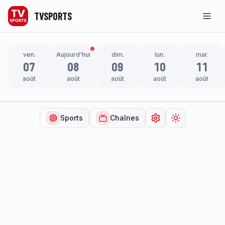
TVSPORTS
Men
ven.
Aujourd'hui
dim.
lun.
mar.
07
08
09
10
11
août
août
août
août
août
Sports
Chaînes
Ouvrir les paramètr
Changer de t