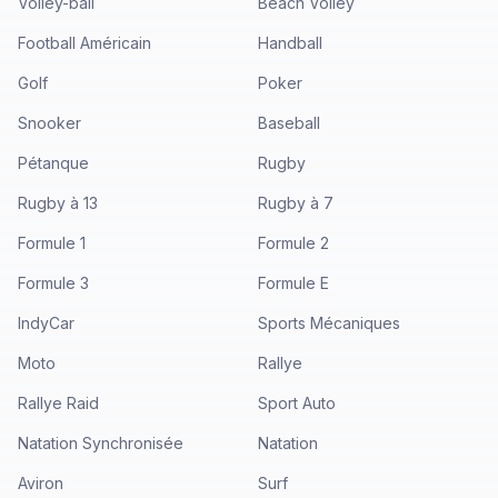
Volley-ball
Beach Volley
Football Américain
Handball
Golf
Poker
Snooker
Baseball
Pétanque
Rugby
Rugby à 13
Rugby à 7
Formule 1
Formule 2
Formule 3
Formule E
IndyCar
Sports Mécaniques
Moto
Rallye
Rallye Raid
Sport Auto
Natation Synchronisée
Natation
Aviron
Surf