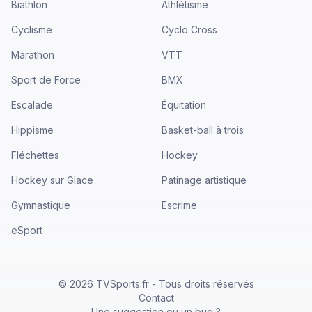
Biathlon
Athlétisme
Cyclisme
Cyclo Cross
Marathon
VTT
Sport de Force
BMX
Escalade
Équitation
Hippisme
Basket-ball à trois
Fléchettes
Hockey
Hockey sur Glace
Patinage artistique
Gymnastique
Escrime
eSport
©
2026
TVSports.fr - Tous droits réservés
Contact
Une suggestion ou un bug ?