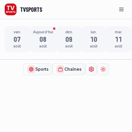
TVSPORTS
Men
ven.
Aujourd'hui
dim.
lun.
mar.
07
08
09
10
11
août
août
août
août
août
Sports
Chaînes
Ouvrir les paramètr
Changer de t