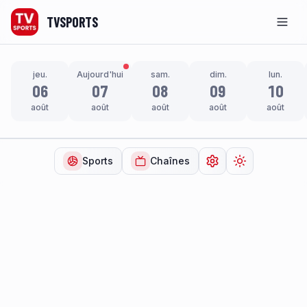
TVSPORTS
Men
jeu.
Aujourd'hui
sam.
dim.
lun.
06
07
08
09
10
août
août
août
août
août
Sports
Chaînes
Ouvrir les paramètr
Changer de t