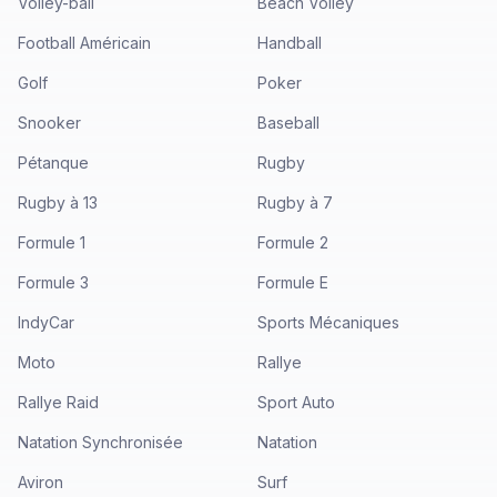
Volley-ball
Beach Volley
Football Américain
Handball
Golf
Poker
Snooker
Baseball
Pétanque
Rugby
Rugby à 13
Rugby à 7
Formule 1
Formule 2
Formule 3
Formule E
IndyCar
Sports Mécaniques
Moto
Rallye
Rallye Raid
Sport Auto
Natation Synchronisée
Natation
Aviron
Surf