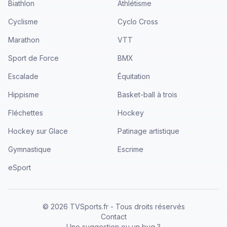
Biathlon
Athlétisme
Cyclisme
Cyclo Cross
Marathon
VTT
Sport de Force
BMX
Escalade
Équitation
Hippisme
Basket-ball à trois
Fléchettes
Hockey
Hockey sur Glace
Patinage artistique
Gymnastique
Escrime
eSport
©
2026
TVSports.fr - Tous droits réservés
Contact
Une suggestion ou un bug ?