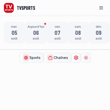
TVSPORTS
Men
mer.
Aujourd'hui
ven.
sam.
dim.
05
06
07
08
09
août
août
août
août
août
Sports
Chaînes
Ouvrir les paramètr
Changer de t