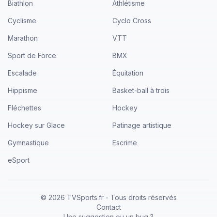
Biathlon
Athlétisme
Cyclisme
Cyclo Cross
Marathon
VTT
Sport de Force
BMX
Escalade
Équitation
Hippisme
Basket-ball à trois
Fléchettes
Hockey
Hockey sur Glace
Patinage artistique
Gymnastique
Escrime
eSport
©
2026
TVSports.fr - Tous droits réservés
Contact
Une suggestion ou un bug ?