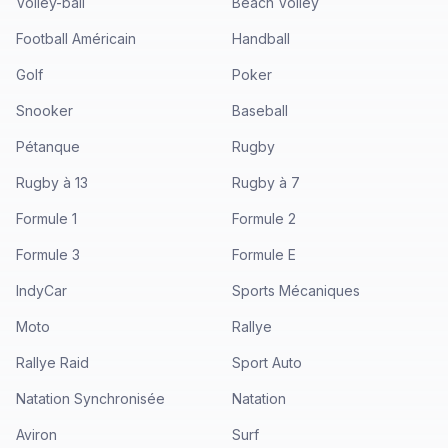
Volley-ball
Beach Volley
Football Américain
Handball
Golf
Poker
Snooker
Baseball
Pétanque
Rugby
Rugby à 13
Rugby à 7
Formule 1
Formule 2
Formule 3
Formule E
IndyCar
Sports Mécaniques
Moto
Rallye
Rallye Raid
Sport Auto
Natation Synchronisée
Natation
Aviron
Surf