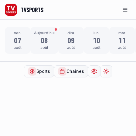
TVSPORTS
Men
ven.
Aujourd'hui
dim.
lun.
mar.
07
08
09
10
11
août
août
août
août
août
Sports
Chaînes
Ouvrir les paramètr
Changer de t