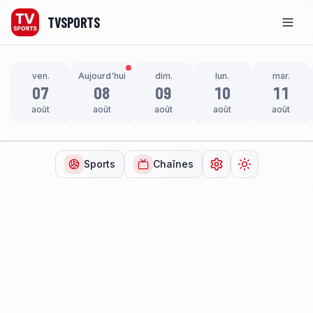
TVSPORTS
Men
ven.
Aujourd'hui
dim.
lun.
mar.
07
08
09
10
11
août
août
août
août
août
Sports
Chaînes
Ouvrir les paramètr
Changer de t