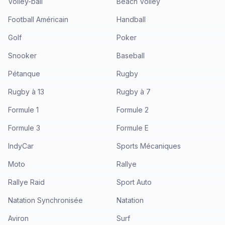
Volley-ball
Beach Volley
Football Américain
Handball
Golf
Poker
Snooker
Baseball
Pétanque
Rugby
Rugby à 13
Rugby à 7
Formule 1
Formule 2
Formule 3
Formule E
IndyCar
Sports Mécaniques
Moto
Rallye
Rallye Raid
Sport Auto
Natation Synchronisée
Natation
Aviron
Surf