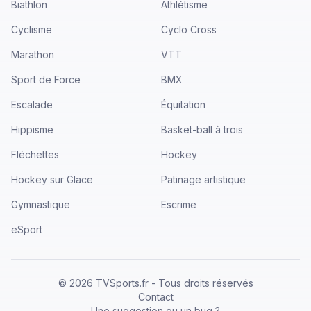
Biathlon
Athlétisme
Cyclisme
Cyclo Cross
Marathon
VTT
Sport de Force
BMX
Escalade
Équitation
Hippisme
Basket-ball à trois
Fléchettes
Hockey
Hockey sur Glace
Patinage artistique
Gymnastique
Escrime
eSport
©
2026
TVSports.fr - Tous droits réservés
Contact
Une suggestion ou un bug ?