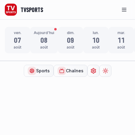
TVSPORTS
Men
ven.
Aujourd'hui
dim.
lun.
mar.
07
08
09
10
11
août
août
août
août
août
Sports
Chaînes
Ouvrir les paramètr
Changer de t