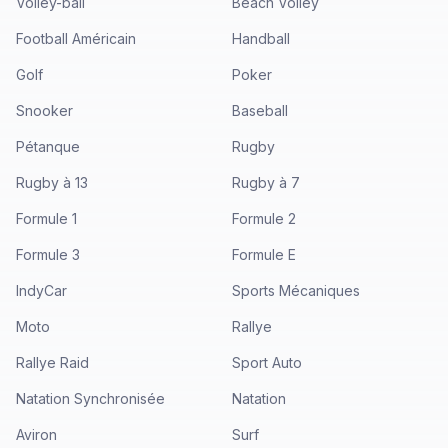
Volley-ball
Beach Volley
Football Américain
Handball
Golf
Poker
Snooker
Baseball
Pétanque
Rugby
Rugby à 13
Rugby à 7
Formule 1
Formule 2
Formule 3
Formule E
IndyCar
Sports Mécaniques
Moto
Rallye
Rallye Raid
Sport Auto
Natation Synchronisée
Natation
Aviron
Surf