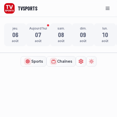
TVSPORTS
Men
jeu.
Aujourd'hui
sam.
dim.
lun.
06
07
08
09
10
août
août
août
août
août
Sports
Chaînes
Ouvrir les paramètr
Changer de t