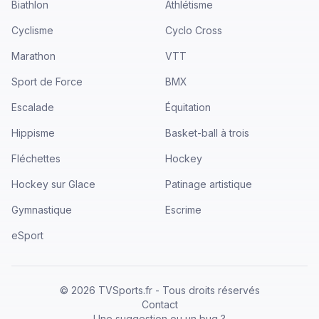
Biathlon
Athlétisme
Cyclisme
Cyclo Cross
Marathon
VTT
Sport de Force
BMX
Escalade
Équitation
Hippisme
Basket-ball à trois
Fléchettes
Hockey
Hockey sur Glace
Patinage artistique
Gymnastique
Escrime
eSport
©
2026
TVSports.fr - Tous droits réservés
Contact
Une suggestion ou un bug ?