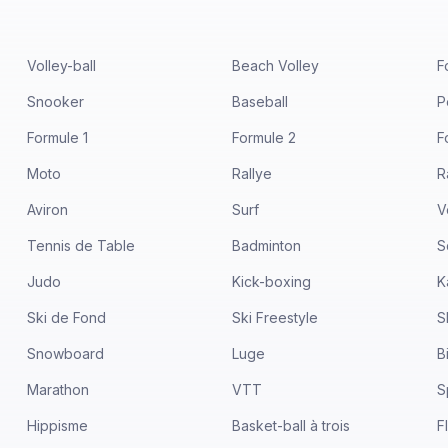
Volley-ball
Beach Volley
F
Snooker
Baseball
P
Formule 1
Formule 2
F
Moto
Rallye
R
Aviron
Surf
V
Tennis de Table
Badminton
S
Judo
Kick-boxing
K
Ski de Fond
Ski Freestyle
S
Snowboard
Luge
B
Marathon
VTT
S
Hippisme
Basket-ball à trois
F