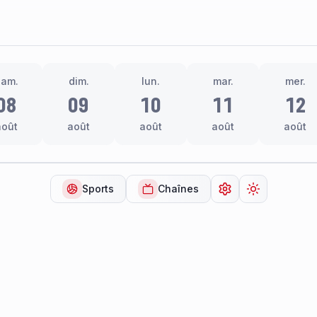
sam.
dim.
lun.
mar.
mer.
08
09
10
11
12
août
août
août
août
août
Sports
Chaînes
Ouvrir les paramèt
Changer de 