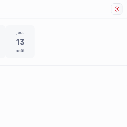
Chan
jeu.
13
août
res
thème