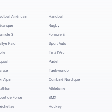
ootball Américain
Handball
étanque
Rugby
ormule 3
Formule E
allye Raid
Sport Auto
oile
Tir à l'Arc
quash
Padel
arate
Taekwondo
ki Alpin
Combiné Nordique
iathlon
Athlétisme
port de Force
BMX
léchettes
Hockey