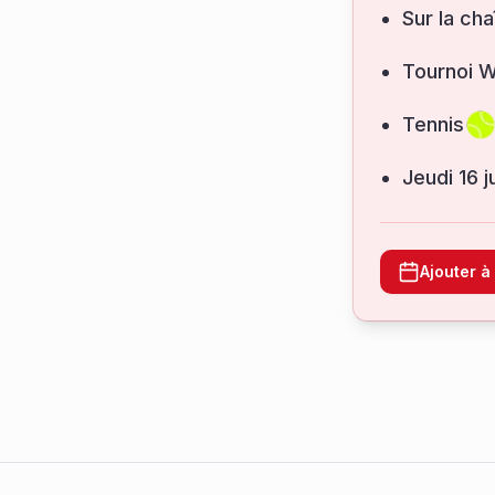
Sur la cha
Tournoi 
Tennis
jeudi 16 
Ajouter 
Footer