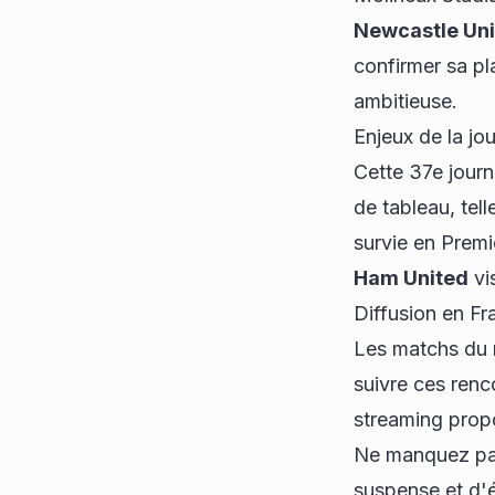
Newcastle Uni
confirmer sa p
ambitieuse.
Enjeux de la jo
Cette 37e journ
de tableau, tel
survie en Prem
Ham United
vi
Diffusion en Fr
Les matchs du m
suivre ces renco
streaming prop
Ne manquez pas
suspense et d'é