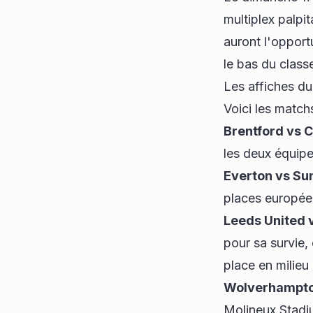
multiplex palpi
auront l'opport
le bas du class
Les affiches du
Voici les matc
Brentford vs C
les deux équipe
Everton vs Su
places européen
Leeds United 
pour sa survie,
place en milieu
Wolverhampto
Molineux Stadiu