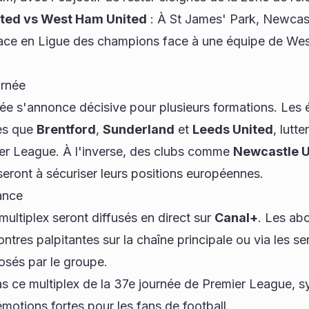
ted vs West Ham United
: À St James' Park, Newcas
lace en Ligue des champions face à une équipe de We
urnée
ée s'annonce décisive pour plusieurs formations. Les
les que
Brentford
,
Sunderland
et
Leeds United
, lutt
ier League. À l'inverse, des clubs comme
Newcastle U
seront à sécuriser leurs positions européennes.
ance
ultiplex seront diffusés en direct sur
Canal+
. Les ab
ntres palpitantes sur la chaîne principale ou via les se
osés par le groupe.
 ce multiplex de la 37e journée de Premier League, 
motions fortes pour les fans de football.