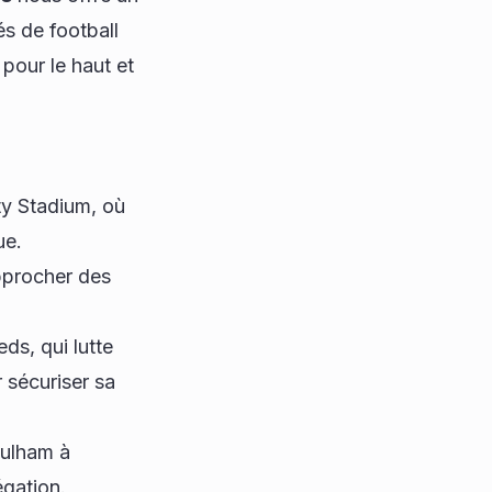
s de football
 pour le haut et
y Stadium, où
ue.
pprocher des
ds, qui lutte
 sécuriser sa
Fulham à
égation.