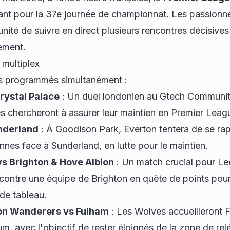
tant pour la 37e journée de championnat. Les passionné
unité de suivre en direct plusieurs rencontres décisives
ement.
 multiplex
hs programmés simultanément :
rystal Palace
: Un duel londonien au Gtech Communit
s chercheront à assurer leur maintien en Premier Leag
nderland
: À Goodison Park, Everton tentera de se ra
nes face à Sunderland, en lutte pour le maintien.
vs Brighton & Hove Albion
: Un match crucial pour Lee
 contre une équipe de Brighton en quête de points pour
 de tableau.
n Wanderers vs Fulham
: Les Wolves accueilleront 
m, avec l'objectif de rester éloignés de la zone de rel