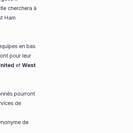
tle cherchera à
st Ham
 équipes en bas
eront pour leur
nited
et
West
onnés pourront
rvices de
synonyme de