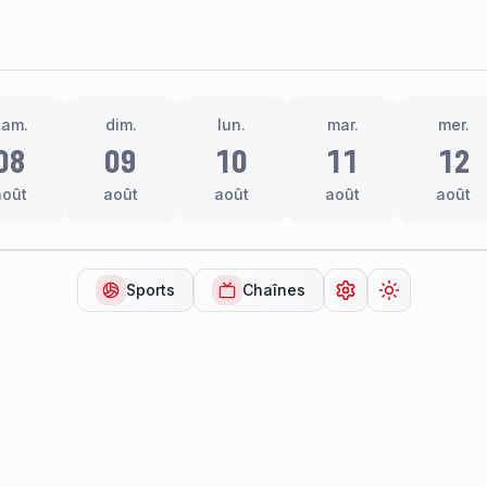
sam.
dim.
lun.
mar.
mer.
08
09
10
11
12
août
août
août
août
août
Sports
Chaînes
Ouvrir les paramèt
Changer de 