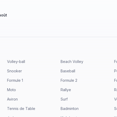
août
Volley-ball
Beach Volley
F
Snooker
Baseball
P
Formule 1
Formule 2
F
Moto
Rallye
R
Aviron
Surf
V
Tennis de Table
Badminton
S