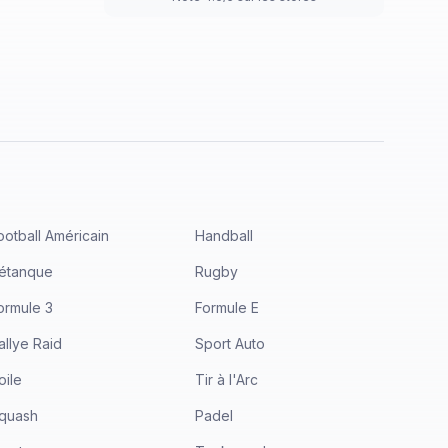
ootball Américain
Handball
étanque
Rugby
ormule 3
Formule E
allye Raid
Sport Auto
oile
Tir à l'Arc
quash
Padel