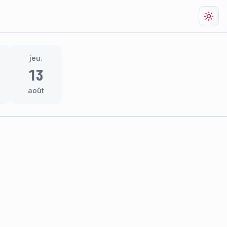
Chan
jeu.
13
août
res
thème