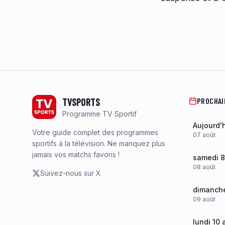
Footer
TVSPORTS
PROCHAI
Programme TV Sportif
Aujourd'
Votre guide complet des programmes
07
août
sportifs à la télévision. Ne manquez plus
jamais vos matchs favoris !
samedi 8
08
août
Suivez-nous sur X
dimanche
09
août
lundi 10 