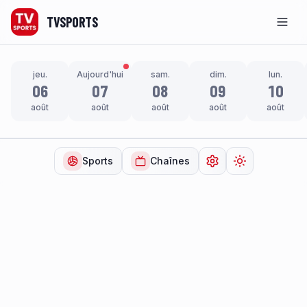
TVSPORTS
Men
jeu.
Aujourd'hui
sam.
dim.
lun.
06
07
08
09
10
août
août
août
août
août
Sports
Chaînes
Ouvrir les paramètr
Changer de t