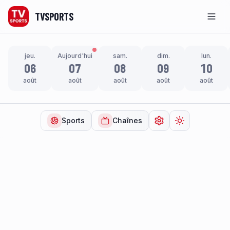
TVSPORTS
Men
jeu.
Aujourd'hui
sam.
dim.
lun.
06
07
08
09
10
août
août
août
août
août
Sports
Chaînes
Ouvrir les paramètr
Changer de t