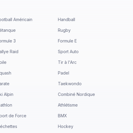
ootball Américain
Handball
étanque
Rugby
ormule 3
Formule E
allye Raid
Sport Auto
oile
Tir à l'Arc
quash
Padel
arate
Taekwondo
ki Alpin
Combiné Nordique
iathlon
Athlétisme
port de Force
BMX
léchettes
Hockey