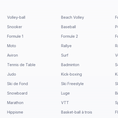
Volley-ball
Beach Volley
F
Snooker
Baseball
P
Formule 1
Formule 2
F
Moto
Rallye
R
Aviron
Surf
V
Tennis de Table
Badminton
S
Judo
Kick-boxing
K
Ski de Fond
Ski Freestyle
S
Snowboard
Luge
B
Marathon
VTT
S
Hippisme
Basket-ball à trois
F