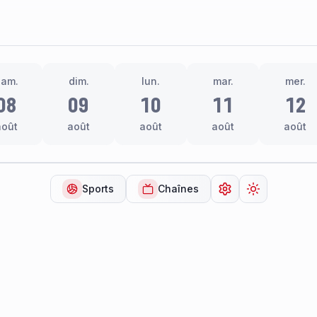
sam.
dim.
lun.
mar.
mer.
08
09
10
11
12
août
août
août
août
août
Sports
Chaînes
Ouvrir les paramèt
Changer de 