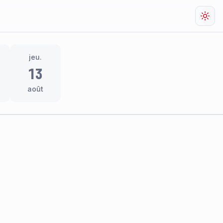
Chan
jeu.
13
août
res
thème