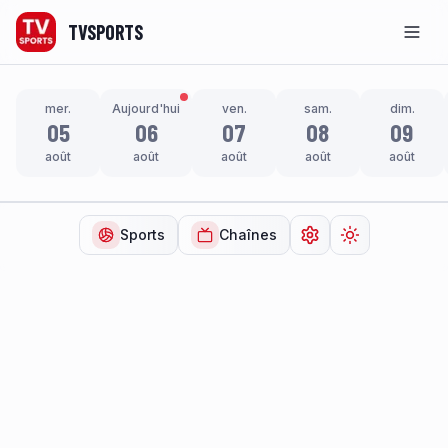
TVSPORTS
Men
mer.
Aujourd'hui
ven.
sam.
dim.
05
06
07
08
09
août
août
août
août
août
Sports
Chaînes
Ouvrir les paramètr
Changer de t