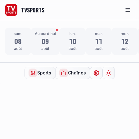
TVSPORTS
Men
sam.
Aujourd'hui
lun.
mar.
mer.
08
09
10
11
12
août
août
août
août
août
Sports
Chaînes
Ouvrir les paramètr
Changer de t