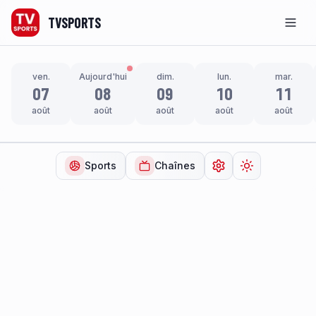
TVSPORTS
Men
ven.
Aujourd'hui
dim.
lun.
mar.
07
08
09
10
11
août
août
août
août
août
Sports
Chaînes
Ouvrir les paramètr
Changer de t