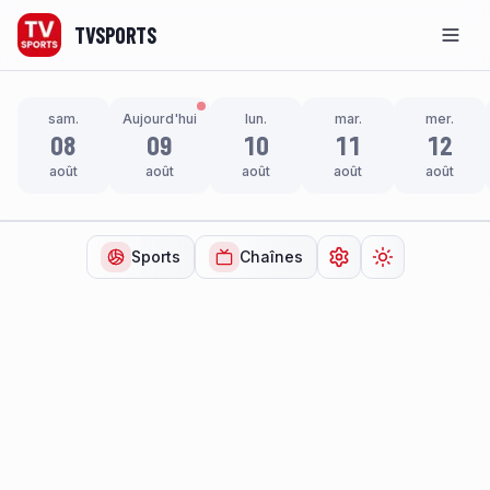
TVSPORTS
Men
sam.
Aujourd'hui
lun.
mar.
mer.
08
09
10
11
12
août
août
août
août
août
Sports
Chaînes
Ouvrir les paramètr
Changer de t