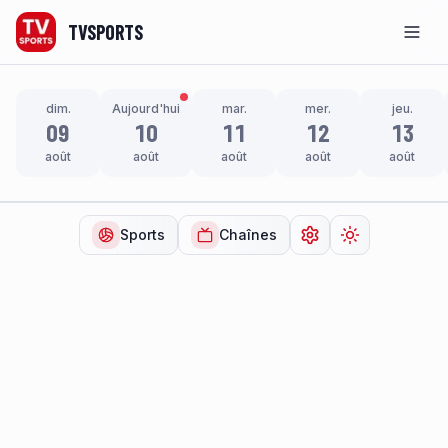
TVSPORTS
Men
dim.
Aujourd'hui
mar.
mer.
jeu.
09
10
11
12
13
août
août
août
août
août
Sports
Chaînes
Ouvrir les paramètr
Changer de t