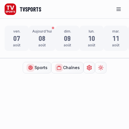
TVSPORTS
Men
ven.
Aujourd'hui
dim.
lun.
mar.
07
08
09
10
11
août
août
août
août
août
Sports
Chaînes
Ouvrir les paramètr
Changer de t