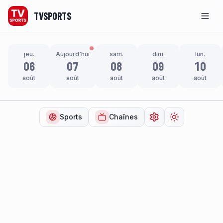
TVSPORTS
Men
jeu.
Aujourd'hui
sam.
dim.
lun.
06
07
08
09
10
août
août
août
août
août
Sports
Chaînes
Ouvrir les paramètr
Changer de t