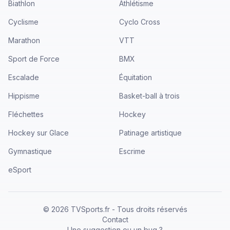
Biathlon
Athlétisme
Cyclisme
Cyclo Cross
Marathon
VTT
Sport de Force
BMX
Escalade
Équitation
Hippisme
Basket-ball à trois
Fléchettes
Hockey
Hockey sur Glace
Patinage artistique
Gymnastique
Escrime
eSport
©
2026
TVSports.fr - Tous droits réservés
Contact
Une suggestion ou un bug ?