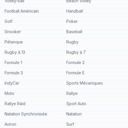
Volley-ball
Beach Volley
Football Américain
Handball
Golf
Poker
Snooker
Baseball
Pétanque
Rugby
Rugby à 13
Rugby à 7
Formule 1
Formule 2
Formule 3
Formule E
IndyCar
Sports Mécaniques
Moto
Rallye
Rallye Raid
Sport Auto
Natation Synchronisée
Natation
Aviron
Surf