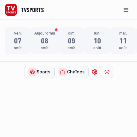
TVSPORTS
Men
ven.
Aujourd'hui
dim.
lun.
mar.
07
08
09
10
11
août
août
août
août
août
Sports
Chaînes
Ouvrir les paramètr
Changer de t