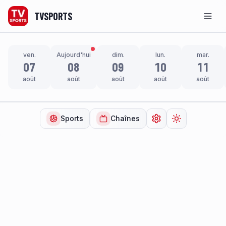
TVSPORTS
Men
ven.
Aujourd'hui
dim.
lun.
mar.
07
08
09
10
11
août
août
août
août
août
Sports
Chaînes
Ouvrir les paramètr
Changer de t