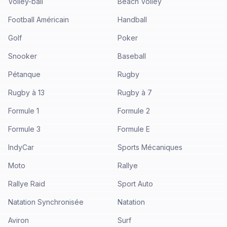
Volley-ball
Beach Volley
Football Américain
Handball
Golf
Poker
Snooker
Baseball
Pétanque
Rugby
Rugby à 13
Rugby à 7
Formule 1
Formule 2
Formule 3
Formule E
IndyCar
Sports Mécaniques
Moto
Rallye
Rallye Raid
Sport Auto
Natation Synchronisée
Natation
Aviron
Surf