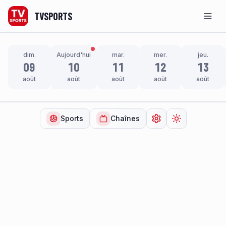
TVSPORTS
Men
dim.
Aujourd'hui
mar.
mer.
jeu.
09
10
11
12
13
août
août
août
août
août
Sports
Chaînes
Ouvrir les paramètr
Changer de t