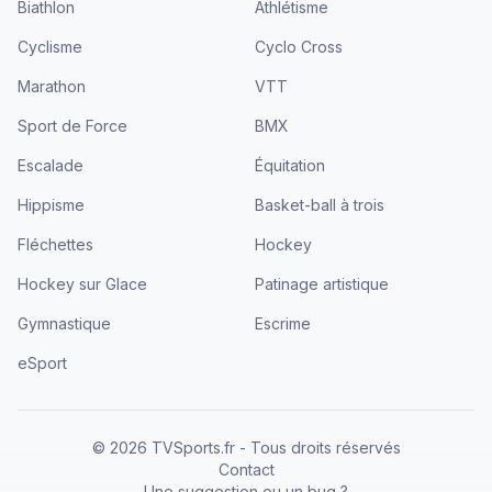
Biathlon
Athlétisme
Cyclisme
Cyclo Cross
Marathon
VTT
Sport de Force
BMX
Escalade
Équitation
Hippisme
Basket-ball à trois
Fléchettes
Hockey
Hockey sur Glace
Patinage artistique
Gymnastique
Escrime
eSport
©
2026
TVSports.fr - Tous droits réservés
Contact
Une suggestion ou un bug ?