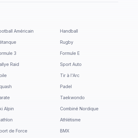
ootball Américain
Handball
étanque
Rugby
ormule 3
Formule E
allye Raid
Sport Auto
oile
Tir à l'Arc
quash
Padel
arate
Taekwondo
ki Alpin
Combiné Nordique
iathlon
Athlétisme
port de Force
BMX