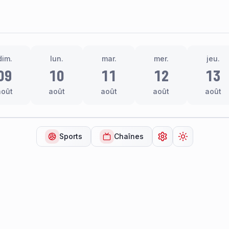
dim.
lun.
mar.
mer.
jeu.
09
10
11
12
13
août
août
août
août
août
Sports
Chaînes
Ouvrir les paramèt
Changer de 