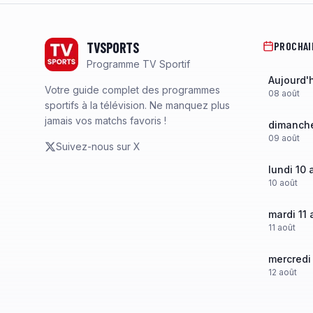
Footer
TVSPORTS
PROCHAI
Programme TV Sportif
Aujourd'
Votre guide complet des programmes
08
août
sportifs à la télévision. Ne manquez plus
jamais vos matchs favoris !
dimanche
09
août
Suivez-nous sur X
lundi 10 
10
août
mardi 11 
11
août
mercredi
12
août