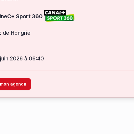
îne
C+ Sport 360
x de Hongrie
 juin 2026 à 06:40
à mon agenda