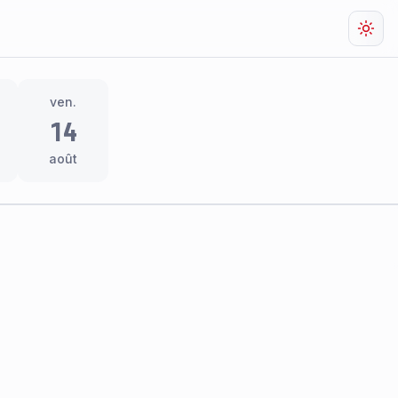
Chan
ven.
14
août
res
thème