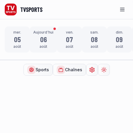
TVSPORTS
Men
mer.
Aujourd'hui
ven.
sam.
dim.
05
06
07
08
09
août
août
août
août
août
Sports
Chaînes
Ouvrir les paramètr
Changer de t