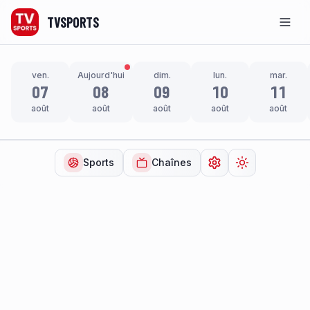
TVSPORTS
Men
ven.
Aujourd'hui
dim.
lun.
mar.
07
08
09
10
11
août
août
août
août
août
Sports
Chaînes
Ouvrir les paramètr
Changer de t