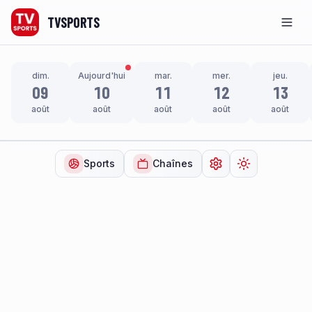
TVSPORTS
Men
dim.
Aujourd'hui
mar.
mer.
jeu.
09
10
11
12
13
août
août
août
août
août
Sports
Chaînes
Ouvrir les paramètr
Changer de t