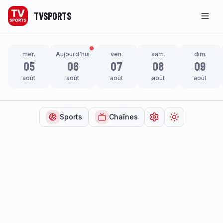
TVSPORTS
Men
mer.
Aujourd'hui
ven.
sam.
dim.
05
06
07
08
09
août
août
août
août
août
Sports
Chaînes
Ouvrir les paramètr
Changer de t