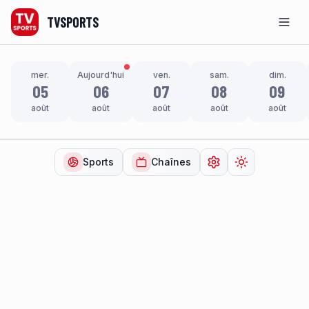
TVSPORTS
Men
mer.
Aujourd'hui
ven.
sam.
dim.
05
06
07
08
09
août
août
août
août
août
Sports
Chaînes
Ouvrir les paramètr
Changer de t