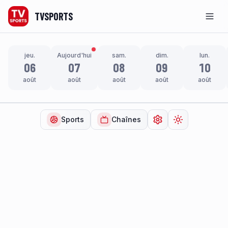
TVSPORTS
Men
jeu.
Aujourd'hui
sam.
dim.
lun.
06
07
08
09
10
août
août
août
août
août
Sports
Chaînes
Ouvrir les paramètr
Changer de t