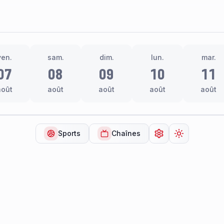
ven.
sam.
dim.
lun.
mar.
07
08
09
10
11
août
août
août
août
août
Sports
Chaînes
Ouvrir les paramèt
Changer de 