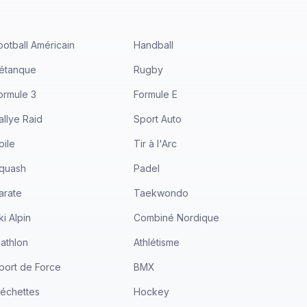
ootball Américain
Handball
étanque
Rugby
ormule 3
Formule E
allye Raid
Sport Auto
oile
Tir à l'Arc
quash
Padel
arate
Taekwondo
ki Alpin
Combiné Nordique
iathlon
Athlétisme
port de Force
BMX
léchettes
Hockey