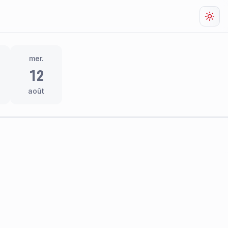
Chan
mer.
12
août
res
thème