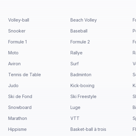
Volley-ball
Beach Volley
F
Snooker
Baseball
P
Formule 1
Formule 2
F
Moto
Rallye
R
Aviron
Surf
V
Tennis de Table
Badminton
S
Judo
Kick-boxing
K
Ski de Fond
Ski Freestyle
S
Snowboard
Luge
B
Marathon
VTT
S
Hippisme
Basket-ball à trois
F