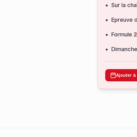
Sur la cha
Epreuve 
Formule 2
dimanche
Ajouter 
Footer