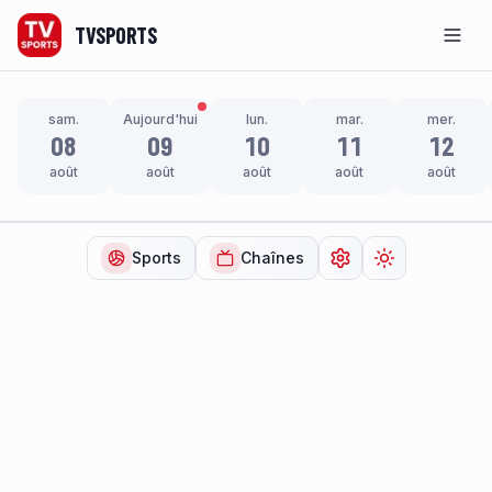
TVSPORTS
Men
sam.
Aujourd'hui
lun.
mar.
mer.
08
09
10
11
12
août
août
août
août
août
Sports
Chaînes
Ouvrir les paramètr
Changer de t