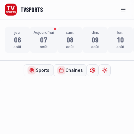
TVSPORTS
Men
jeu.
Aujourd'hui
sam.
dim.
lun.
06
07
08
09
10
août
août
août
août
août
Sports
Chaînes
Ouvrir les paramètr
Changer de t