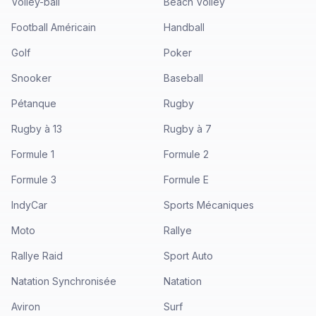
Volley-ball
Beach Volley
Football Américain
Handball
Golf
Poker
Snooker
Baseball
Pétanque
Rugby
Rugby à 13
Rugby à 7
Formule 1
Formule 2
Formule 3
Formule E
IndyCar
Sports Mécaniques
Moto
Rallye
Rallye Raid
Sport Auto
Natation Synchronisée
Natation
Aviron
Surf