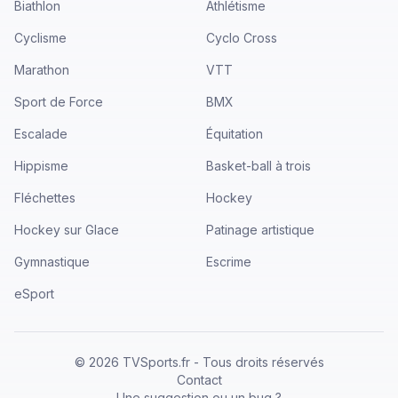
Biathlon
Athlétisme
Cyclisme
Cyclo Cross
Marathon
VTT
Sport de Force
BMX
Escalade
Équitation
Hippisme
Basket-ball à trois
Fléchettes
Hockey
Hockey sur Glace
Patinage artistique
Gymnastique
Escrime
eSport
©
2026
TVSports.fr - Tous droits réservés
Contact
Une suggestion ou un bug ?