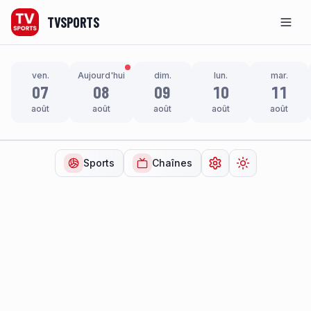
TVSPORTS
Men
ven.
Aujourd'hui
dim.
lun.
mar.
07
08
09
10
11
août
août
août
août
août
Sports
Chaînes
Ouvrir les paramètr
Changer de t