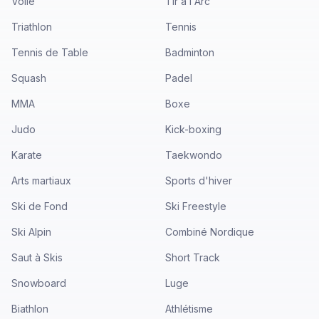
Voile
Tir à l'Arc
Triathlon
Tennis
Tennis de Table
Badminton
Squash
Padel
MMA
Boxe
Judo
Kick-boxing
Karate
Taekwondo
Arts martiaux
Sports d'hiver
Ski de Fond
Ski Freestyle
Ski Alpin
Combiné Nordique
Saut à Skis
Short Track
Snowboard
Luge
Biathlon
Athlétisme