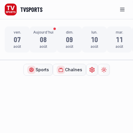
TVSPORTS
Men
ven.
Aujourd'hui
dim.
lun.
mar.
07
08
09
10
11
août
août
août
août
août
Sports
Chaînes
Ouvrir les paramètr
Changer de t