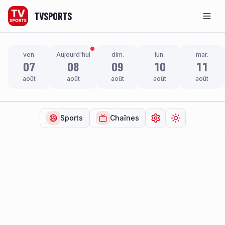
TVSPORTS
Men
ven.
Aujourd'hui
dim.
lun.
mar.
07
08
09
10
11
août
août
août
août
août
Sports
Chaînes
Ouvrir les paramètr
Changer de t