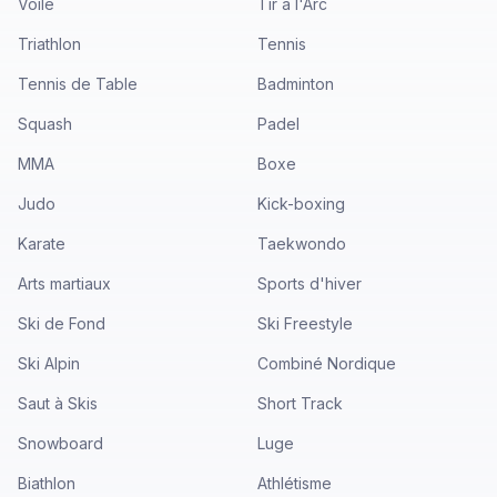
Voile
Tir à l'Arc
Triathlon
Tennis
Tennis de Table
Badminton
Squash
Padel
MMA
Boxe
Judo
Kick-boxing
Karate
Taekwondo
Arts martiaux
Sports d'hiver
Ski de Fond
Ski Freestyle
Ski Alpin
Combiné Nordique
Saut à Skis
Short Track
Snowboard
Luge
Biathlon
Athlétisme