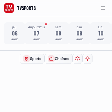
TVSPORTS
Men
jeu.
Aujourd'hui
sam.
dim.
lun.
06
07
08
09
10
août
août
août
août
août
Sports
Chaînes
Ouvrir les paramètr
Changer de t