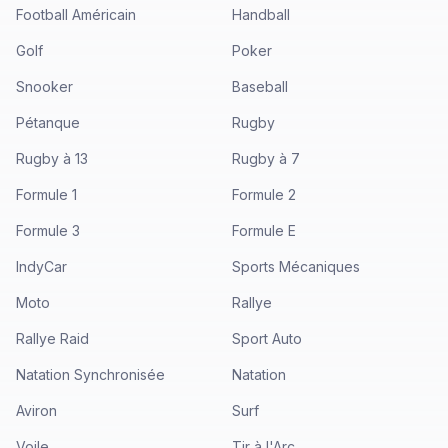
Football Américain
Handball
Golf
Poker
Snooker
Baseball
Pétanque
Rugby
Rugby à 13
Rugby à 7
Formule 1
Formule 2
Formule 3
Formule E
IndyCar
Sports Mécaniques
Moto
Rallye
Rallye Raid
Sport Auto
Natation Synchronisée
Natation
Aviron
Surf
Voile
Tir à l'Arc