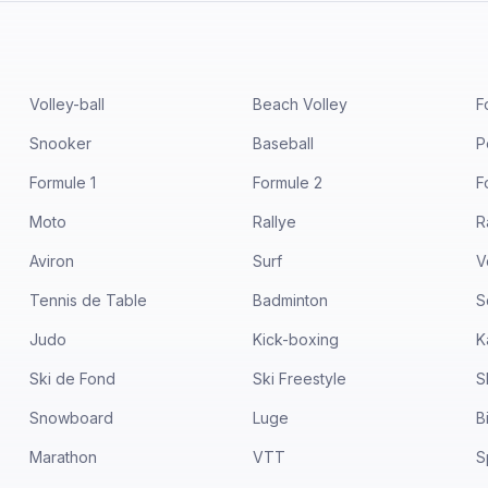
Volley-ball
Beach Volley
F
Snooker
Baseball
P
Formule 1
Formule 2
F
Moto
Rallye
R
Aviron
Surf
V
Tennis de Table
Badminton
S
Judo
Kick-boxing
K
Ski de Fond
Ski Freestyle
S
Snowboard
Luge
B
Marathon
VTT
S