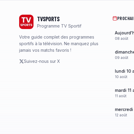
Footer
TVSPORTS
PROCHAI
Programme TV Sportif
Aujourd'
Votre guide complet des programmes
08
août
sportifs à la télévision. Ne manquez plus
jamais vos matchs favoris !
dimanche
09
août
Suivez-nous sur X
lundi 10 
10
août
mardi 11 
11
août
mercredi
12
août