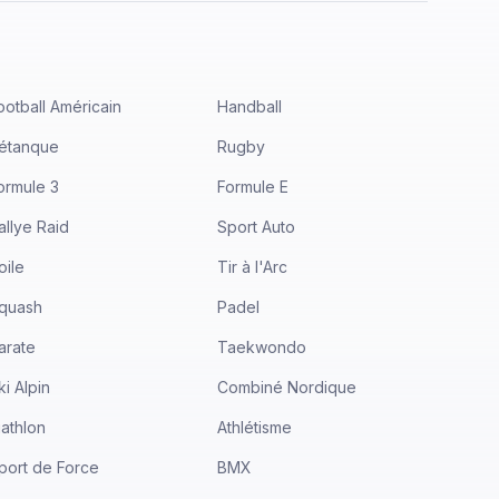
ootball Américain
Handball
étanque
Rugby
ormule 3
Formule E
allye Raid
Sport Auto
oile
Tir à l'Arc
quash
Padel
arate
Taekwondo
ki Alpin
Combiné Nordique
iathlon
Athlétisme
port de Force
BMX