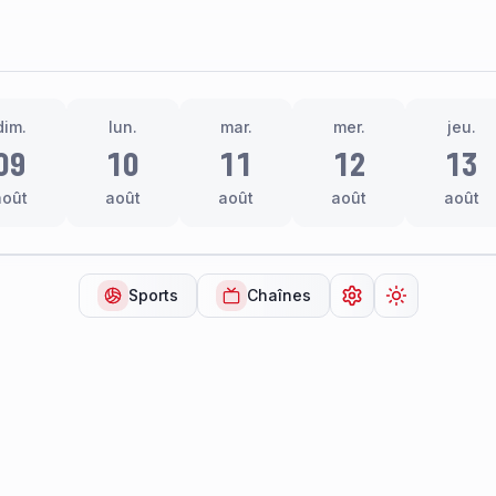
dim.
lun.
mar.
mer.
jeu.
09
10
11
12
13
août
août
août
août
août
Sports
Chaînes
Ouvrir les paramèt
Changer de 