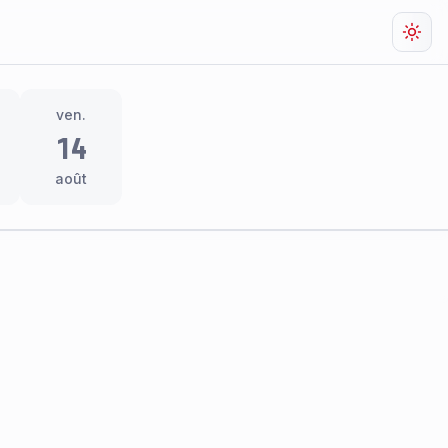
Chan
ven.
14
août
res
thème