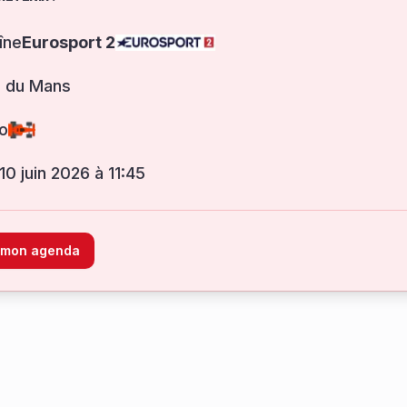
îne
Eurosport 2
s du Mans
o
 10 juin 2026 à 11:45
à mon agenda