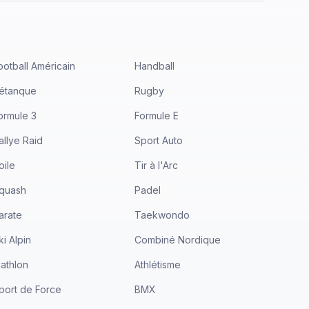
ootball Américain
Handball
étanque
Rugby
ormule 3
Formule E
allye Raid
Sport Auto
oile
Tir à l'Arc
quash
Padel
arate
Taekwondo
ki Alpin
Combiné Nordique
iathlon
Athlétisme
port de Force
BMX