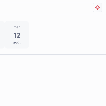
Chan
mer.
12
août
res
thème