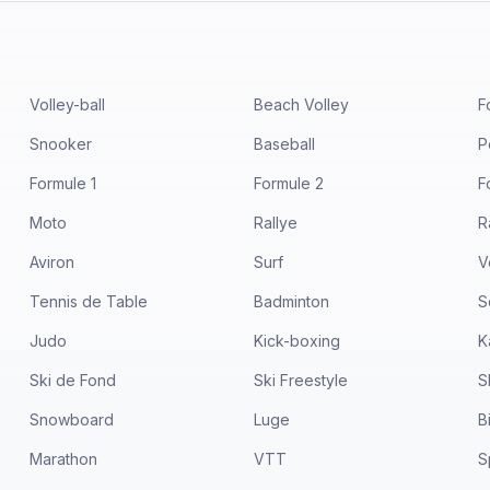
Volley-ball
Beach Volley
F
Snooker
Baseball
P
Formule 1
Formule 2
F
Moto
Rallye
R
Aviron
Surf
V
Tennis de Table
Badminton
S
Judo
Kick-boxing
K
Ski de Fond
Ski Freestyle
S
Snowboard
Luge
B
Marathon
VTT
S