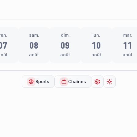
ven.
sam.
dim.
lun.
mar.
07
08
09
10
11
août
août
août
août
août
Sports
Chaînes
Ouvrir les paramèt
Changer de 