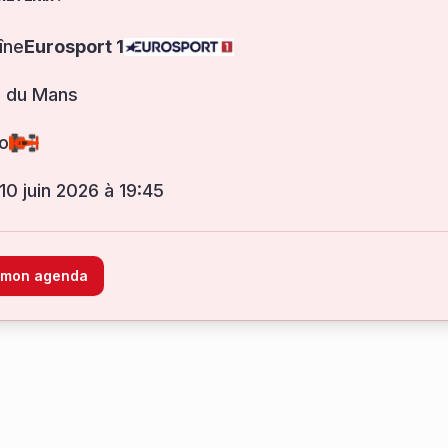
îne
Eurosport 1
s du Mans
o
 10 juin 2026 à 19:45
à mon agenda