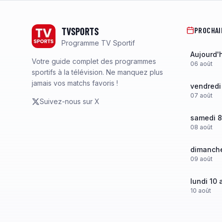
Footer
TVSPORTS
PROCHAI
Programme TV Sportif
Aujourd'
Votre guide complet des programmes
06
août
sportifs à la télévision. Ne manquez plus
jamais vos matchs favoris !
vendredi
07
août
Suivez-nous sur X
samedi 8
08
août
dimanche
09
août
lundi 10 
10
août