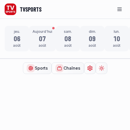
TVSPORTS
Men
jeu.
Aujourd'hui
sam.
dim.
lun.
06
07
08
09
10
août
août
août
août
août
Sports
Chaînes
Ouvrir les paramètr
Changer de t